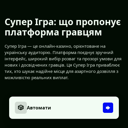
Супер Ігра: що пропонує
платформа гравцям
Супер Ігра — це онлайн-казино, орієнтоване на
українську аудиторію. Платформа поєднує зручний
інтерфейс, широкий вибір розваг та прозорі умови для
нових і досвідчених гравців. Ця Супер Ігра приваблює
тих, хто шукає надійне місце для азартного дозвілля з
можливістю реальних виплат.
🎲
Автомати