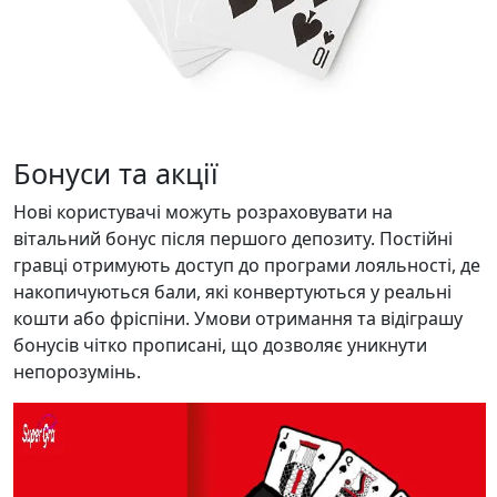
Бонуси та акції
Нові користувачі можуть розраховувати на
вітальний бонус після першого депозиту. Постійні
гравці отримують доступ до програми лояльності, де
накопичуються бали, які конвертуються у реальні
кошти або фріспіни. Умови отримання та відіграшу
бонусів чітко прописані, що дозволяє уникнути
непорозумінь.