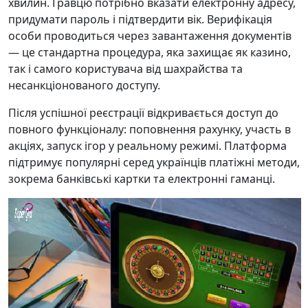
хвилин. Гравцю потрібно вказати електронну адресу,
придумати пароль і підтвердити вік. Верифікація
особи проводиться через завантаження документів
— це стандартна процедура, яка захищає як казино,
так і самого користувача від шахрайства та
несанкціонованого доступу.
Після успішної реєстрації відкривається доступ до
повного функціоналу: поповнення рахунку, участь в
акціях, запуск ігор у реальному режимі. Платформа
підтримує популярні серед українців платіжні методи,
зокрема банківські картки та електронні гаманці.